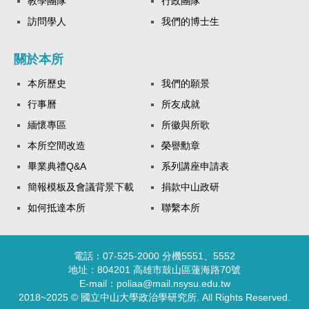
教學團隊
行政團隊
訪問學人
我們的博士生
關於本所
本所歷史
我們的願景
行事曆
所友成就
緬懷專區
所徽與所歌
本所空間改造
榮譽勳章
畢業典禮Q&A
系列講座申請表
簡報模板及會議背景下載
捐款中山政研
如何抵達本所
聯繫本所
電話：07-525-2000 分機5551、5552
地址：804201 高雄市鼓山區蓮海路70號
E-mail：poliaa@mail.nsysu.edu.tw
2018~2025 © 國立中山大學政治學研究所. All Rights Reserved.