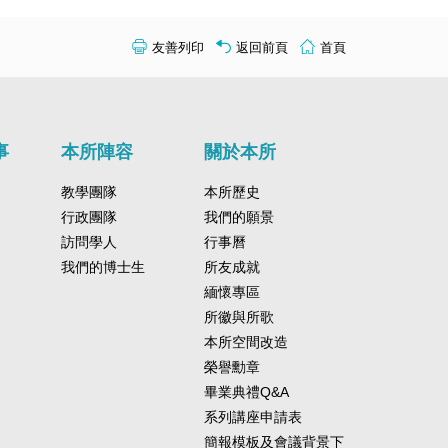
友善列印
返回前頁
首頁
事
本所陣容
關於本所
教學團隊
本所歷史
行政團隊
我們的願景
訪問學人
行事曆
我們的博士生
所友成就
緬懷專區
所徽與所歌
本所空間改造
榮譽勳章
畢業典禮Q&A
系列講座申請表
簡報模板及會議背景下