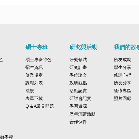
碩士專班
研究與活動
我們的故
色
碩士專班特色
研究領域
所友成就
招生資訊
研究計畫
學生分享
修業規定
學位論文
修課心得
課程列表
政研觀點
所友分享
法規
活動記實
緬懷專區
表單下載
研討會記實
照片回顧
Q & A常見問題
學習資源
歷年演講活動
合作伙伴
-微學程