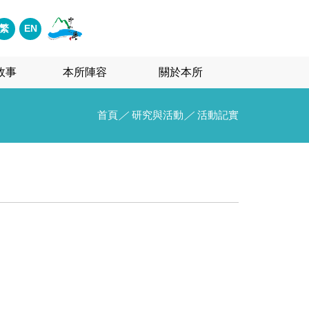
繁
EN
故事
本所陣容
關於本所
首頁
／
研究與活動
／
活動記實