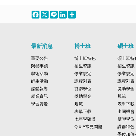
Facebook
X
Line
LinkedIn
Share
最新消息
博士班
碩士班
重要公告
博士班特色
碩士班特
榮譽事蹟
招生資訊
招生資訊
學術活動
修業規定
修業規定
師生活動
課程列表
課程列表
媒體報導
雙聯學位
獎助學金
就業資訊
獎助學金
規範
學習資源
規範
表單下載
表單下載
出國機會
七年學碩博
雙聯學位
Q & A常見問題
課群特色
學位加值