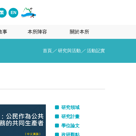
繁
EN
故事
本所陣容
關於本所
首頁
／
研究與活動
／
活動記實
研究領域
研究計畫
學位論文
政研觀點