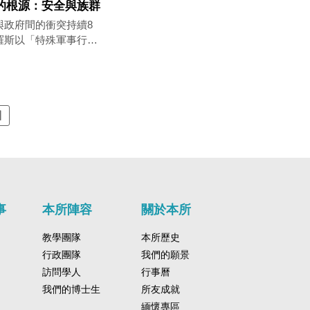
的根源：安全與族群
與政府間的衝突持續8
羅斯以「特殊軍事行
突從國家與地方勢力轉
事
本所陣容
關於本所
教學團隊
本所歷史
行政團隊
我們的願景
訪問學人
行事曆
我們的博士生
所友成就
緬懷專區