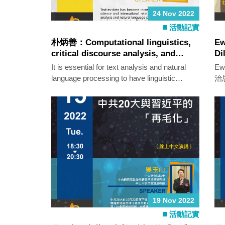
24 Nov 2022
活動記實
朴炳善：Computational linguistics,
Ew
critical discourse analysis, and
Di
contemporary Korea: A digital
Na
It is essential for text analysis and natural
E
dialogue between humanities and
language processing to have linguistic
治
social sciences
fundamentals, which will be delivered in this
前
guest lecture. A critical discourse analysis
如
approach will be also introduced in the
以
context of the humanities so that we can
better understand contemporary Korea.
19 Nov 2022
活動記實