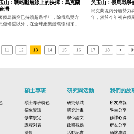
玉山：戰略斷層線上的抉擇：烏克蘭
吳玉山：俄烏戰爭
s台灣
烏克蘭境內分離勢力
著俄烏衝突已持續超過半年，除俄烏雙方
年，然於今年初在俄
死傷慘重以外，在全球產業鏈環環相扣
動」名義介入後，衝
，各國經濟損失亦非常嚴重。
變成國家與國家之間
11
12
13
14
15
16
17
18
碩士專班
研究與活動
我們的故
色
碩士專班特色
研究領域
所友成就
招生資訊
研究計畫
學生分享
修業規定
學位論文
修課心得
課程列表
政研觀點
所友分享
法規
活動記實
緬懷專區