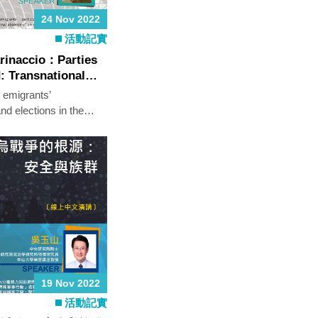
24 Nov 2022
活動記實
arinaccio：Parties
: Transnational
tion in Taiwan’s
 emigrants’
Elections
nd elections in the
ional absence of an
m.
19 Nov 2022
活動記實