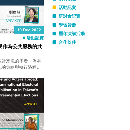
活動記實
研討會記實
學習資源
10 Dec 2022
歷年演講活動
活動記實
合作伙伴
民作為公共服務的共
設計眾包的學者，為本
包的策略與執行過程中