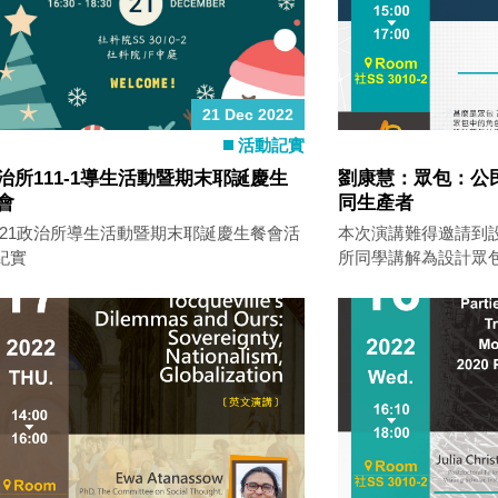
21 Dec 2022
活動記實
治所111-1導生活動暨期末耶誕慶生
劉康慧：眾包：公
會
同生產者
2/21政治所導生活動暨期末耶誕慶生餐會活
本次演講難得邀請到
紀實
所同學講解為設計眾
挑戰。