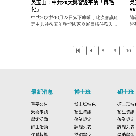
吳玉山：中共20大與習近平的「再毛
吳
化」
v
中共20大於10月22日落下帷幕，此次會議確
隨
定中共往後五年整體國家發展目標任務與大
皆
政方針，基於此牽涉中國之政治、經濟、社
下
會等領域發展，故將連帶影響兩岸關係的延
續。
8
9
10
最新消息
博士班
碩士班
重要公告
博士班特色
碩士班特
榮譽事蹟
招生資訊
招生資訊
學術活動
修業規定
修業規定
師生活動
課程列表
課程列表
媒體報導
雙聯學位
獎助學金