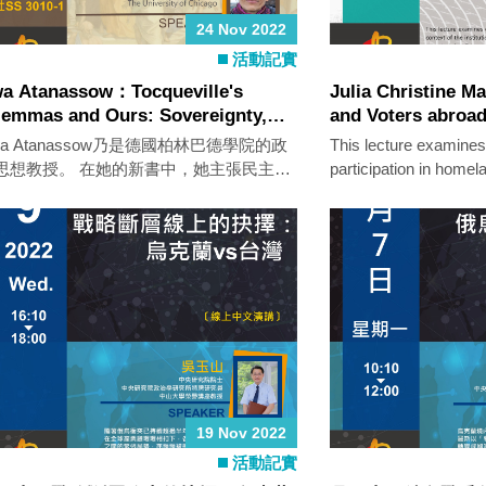
24 Nov 2022
活動記實
a Atanassow：Tocqueville's
Julia Christine M
lemmas and Ours: Sovereignty,
and Voters abroad
tionalism, Globalization
Electoral Mobilisa
wa Atanassow乃是德國柏林巴德學院的政
This lecture examines
2020 Presidential 
思想教授。 在她的新書中，她主張民主的
participation in homela
景有賴於我們能夠妥善地處理三項困境：
context of the institut
何將人民主權給制度化、如何定義民族性
external voting syste
及如何把握全球治理的可能性及其限制。
19 Nov 2022
活動記實