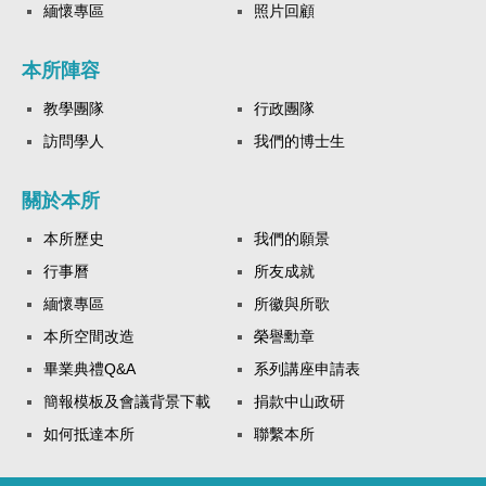
緬懷專區
照片回顧
本所陣容
教學團隊
行政團隊
訪問學人
我們的博士生
關於本所
本所歷史
我們的願景
行事曆
所友成就
緬懷專區
所徽與所歌
本所空間改造
榮譽勳章
畢業典禮Q&A
系列講座申請表
簡報模板及會議背景下載
捐款中山政研
如何抵達本所
聯繫本所