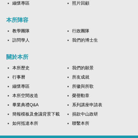
緬懷專區
照片回顧
本所陣容
教學團隊
行政團隊
訪問學人
我們的博士生
關於本所
本所歷史
我們的願景
行事曆
所友成就
緬懷專區
所徽與所歌
本所空間改造
榮譽勳章
畢業典禮Q&A
系列講座申請表
簡報模板及會議背景下載
捐款中山政研
如何抵達本所
聯繫本所