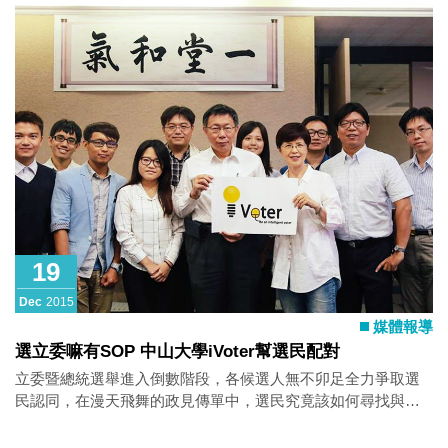
19
Dec
2015
媒體報導
選立委嘛有SOP 中山大學iVoter幫選民配對
立委暨總統選舉進入倒數階段，各候選人無不卯足全力爭取選
民認同，在漫天飛舞的政見傳單中，選民究竟該如何尋找與自
己立場相同的候選人？