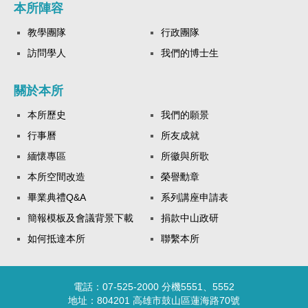
本所陣容
教學團隊
行政團隊
訪問學人
我們的博士生
關於本所
本所歷史
我們的願景
行事曆
所友成就
緬懷專區
所徽與所歌
本所空間改造
榮譽勳章
畢業典禮Q&A
系列講座申請表
簡報模板及會議背景下載
捐款中山政研
如何抵達本所
聯繫本所
電話：07-525-2000 分機5551、5552
地址：804201 高雄市鼓山區蓮海路70號