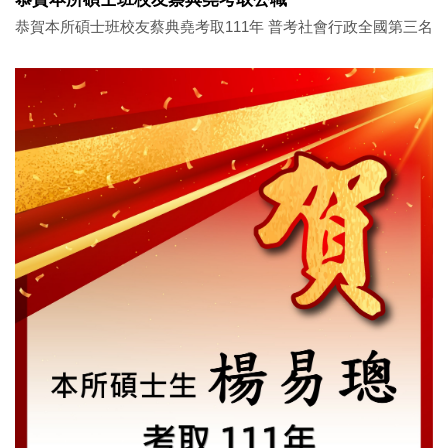
恭賀本所碩士班校友蔡典堯考取111年 普考社會行政全國第三名