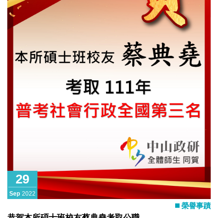
29
Sep
2022
榮譽事蹟
恭賀本所碩士班校友蔡典堯考取公職