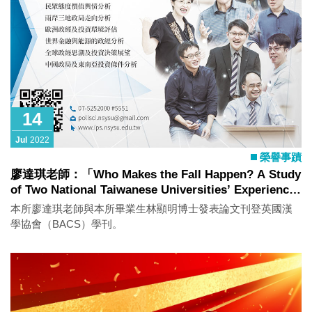
14
Jul
2022
榮譽事蹟
廖達琪老師：「Who Makes the Fall Happen? A Study
of Two National Taiwanese Universities’ Experiences
of Removing Statues of Chiang Kai-shek」
本所廖達琪老師與本所畢業生林顯明博士發表論文刊登英國漢
學協會（BACS）學刊。