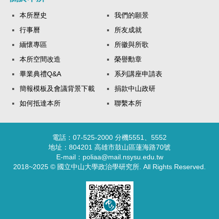
本所歷史
我們的願景
行事曆
所友成就
緬懷專區
所徽與所歌
本所空間改造
榮譽勳章
畢業典禮Q&A
系列講座申請表
簡報模板及會議背景下載
捐款中山政研
如何抵達本所
聯繫本所
電話：07-525-2000 分機5551、5552
地址：804201 高雄市鼓山區蓮海路70號
E-mail：poliaa@mail.nsysu.edu.tw
2018~2025 © 國立中山大學政治學研究所. All Rights Reserved.