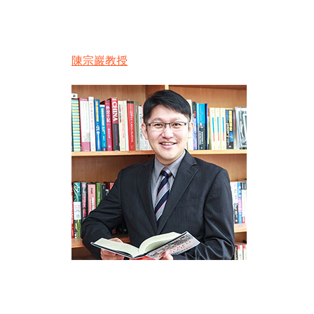
陳宗巖教授