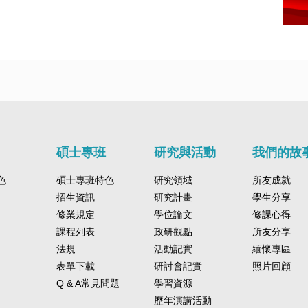
碩士專班
研究與活動
我們的故
色
碩士專班特色
研究領域
所友成就
招生資訊
研究計畫
學生分享
修業規定
學位論文
修課心得
課程列表
政研觀點
所友分享
法規
活動記實
緬懷專區
表單下載
研討會記實
照片回顧
Q & A常見問題
學習資源
歷年演講活動