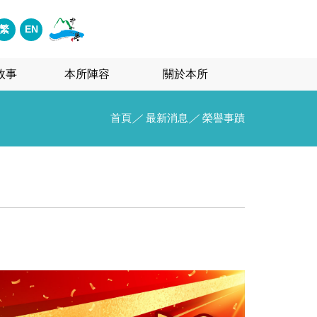
繁
EN
故事
本所陣容
關於本所
首頁
／
最新消息
／
榮譽事蹟