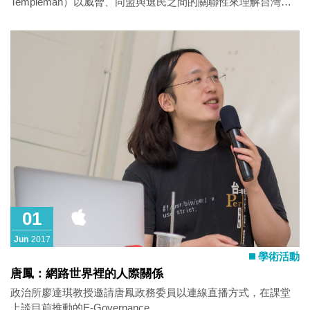
Templeman）以威脅、同盟與選民之間的關聯性來理解台灣國
防預算之謎
01
Jun
2017
學術活動
唐鳳：網路世界裡的人際關係
政治所廖達琪教授邀請唐鳳政務委員以連線直播方式，在課堂
上談目前推動的E-Governance，