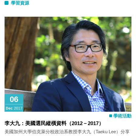
學習資源
06
Dec
2017
學術活動
李大九：美國選民縱橫資料（2012－2017）
美國加州大學伯克萊分校政治系教授李大九（Taeku Lee）分享