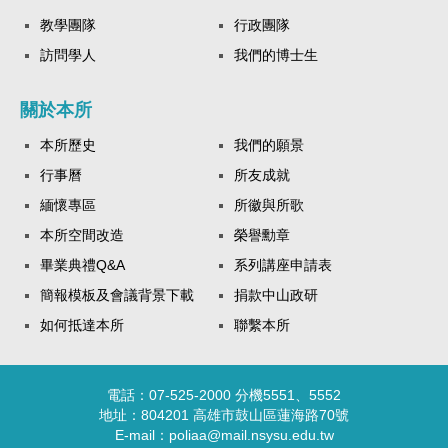
教學團隊
行政團隊
訪問學人
我們的博士生
關於本所
本所歷史
我們的願景
行事曆
所友成就
緬懷專區
所徽與所歌
本所空間改造
榮譽勳章
畢業典禮Q&A
系列講座申請表
簡報模板及會議背景下載
捐款中山政研
如何抵達本所
聯繫本所
電話：07-525-2000 分機5551、5552
地址：804201 高雄市鼓山區蓮海路70號
E-mail：poliaa@mail.nsysu.edu.tw