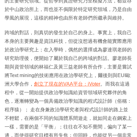
的主要研究領域。從哲學到實證研究乃至模擬方法，都並存
於中山政治所上，而也並不侷限於特定研究領域，乃是自由
學風的展現，這樣的精神也由所有老師們所繼承與維持。
跨域的對話，則真切的發生於自己的身上。事實上，我自己
本身的主要興趣是資訊科技，但從沒想過有機會能實際應用
於政治學研究上；在入學時，偶然的選擇成為廖達琪老師的
研究助理後，便開始了屬於我自己的跨域的對話。廖老師長
期與資管領域的林福仁及黃三益老師有所合作，主要是嘗試
將Text mining的技術應用在政治學研究上，爾後則與EUI歐
洲大學合作，
創立了現在的VAA平台：iVoter
。而我在這過
程中，從一開始提供政治學知識給資管領域研究夥伴的角
色，逐漸轉變為一個具備政治學知識的程式設計師（俗稱：
程序猿）； 走在身兼政治學研究者與程式設計師的路上並
不輕鬆，在兩個不同的知識體系間遊走，就如同走在鋼索上
一樣，需要的是「平衡」；往往在不知不覺間，偏向了某一
邊，而使得研究目標有所失焦；但同時，也能從另一個非常