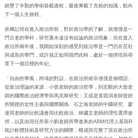
經歷了辛勤的學術裝載過程，最後乘載了充裕的知識，航向
下一個人生旅程。
依稀記得在進入政治所前，對於政治學的了解，就僅僅是一
門古老的學科，研究著永遠沒有結論的政治現象；但在進入
政治所兩年後，我開始深刻的感受到政治學是一門仍在茁壯
與成長的學門，或許就正如同我們此時，處於一個徬徨與尋
覓下一個目標的年紀。
「自由的學風，跨域的對話」在政治所絕非僅僅是個標語。
從政治理論的泉源：小曾老師的政治哲學，到宏觀的大曾老
師的國際政治經濟學與馬克斯研究；又或是黃競涓老師曾經
所開授的女性主義與國際關係、石之瑜老師的中國研究、廖
達琪老師的比較議會與比較政治、林繼文老師的理性選擇途
徑，以及由現任所長小劉老師所帶進來的ABM代理人基與R
統計軟體技術及研究方法的關懷，構成與完整了現在政治所