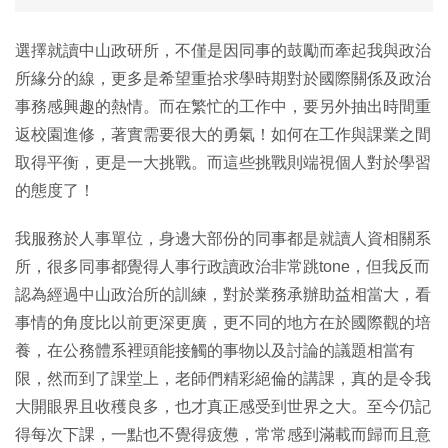
選擇就讀中山政研所，不僅是因同事的鼓勵而牽起我與政治
所緣分的線，更多是希望重拾求學時期對於國際關係及政治
事務感興趣的熱情。而在繁忙的工作中，要另外抽出時間重
返校園進修，著實需要很大的勇氣！如何在工作與課業之間
取得平衡，更是一大挑戰。而這些挑戰則端視個人對於學習
的態度了！
我服務於人事單位，身邊大部份的同事都是就讀人資相關系
所，很多同事都覺得人事行政讀政治非常跳tone，但我反而
認為經過中山政治所的訓練，對於業務承辦助益相當大，看
事情的角度比以前更深更廣，更不同的地方在於國際觀的培
養，在公務體系裡頭能接觸的事物以及討論的議題相當有
限，然而到了課堂上，老師們精彩絕倫的講課，真的是令我
大開眼界且收穫良多，也才真正感受到世界之大。至今仍記
得每次下課，一點也不覺得疲憊，常常感到滿載而歸而且意