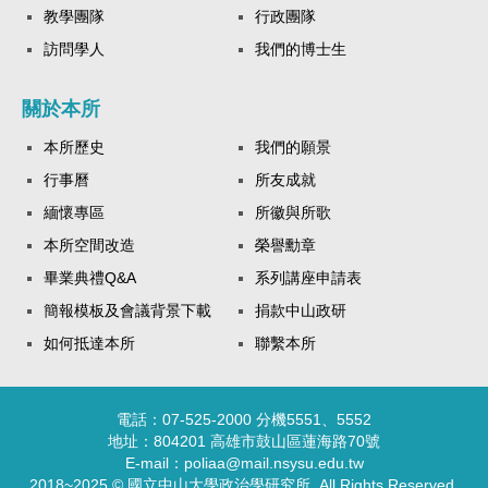
教學團隊
行政團隊
訪問學人
我們的博士生
關於本所
本所歷史
我們的願景
行事曆
所友成就
緬懷專區
所徽與所歌
本所空間改造
榮譽勳章
畢業典禮Q&A
系列講座申請表
簡報模板及會議背景下載
捐款中山政研
如何抵達本所
聯繫本所
電話：07-525-2000 分機5551、5552
地址：804201 高雄市鼓山區蓮海路70號
E-mail：poliaa@mail.nsysu.edu.tw
2018~2025 © 國立中山大學政治學研究所. All Rights Reserved.