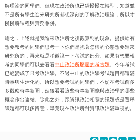
解理論的同學們。但現在政治所也已經慢慢在轉型，知道並
不是所有學生進來研究所都想深刻的了解政治理論，所以才
慢慢將課程與實務兼併。
總之，上述就是我進來政治所之後觀察到的現象。提供給有
想要報考的同學們思考一下你們是抱著怎樣的心態想要進來
研究所的，再來就是稍微說一下考試的部分。如果有想要報
考的同學們可以去看看
中山政治所歷屆的考古題
。今年考試
已經變成了只考政治學。不過中山的政治學考試題目都還滿
時事與生活化的。所以想要考試的同學們，不妨在考試前多
多觀察時事新聞，然後看看這些時事新聞能與政治學的哪些
概念作出連結。除此之外，跟資訊政治相關的議題或是選舉
議題都可以多留意，畢竟現在政治所對資訊政治滿重視的。
Facebook
X
Line
LinkedI
S