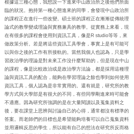
根據這三種心態，我想說一下進來中山政治所之後他們所面
臨的狀況。抱持第一種心態進來的同學，會發現中山政治所
的課程正在進行一些改變。碩士班的課程正在漸漸從傳統理
論式的教學變成理論與實務兼具的教學。從實務上來看，現
在有很多的課程會使用到資訊工具，像是R studio等等，來
做政策分析。若是將這些資訊工具學會，事實上是有可能可
以與你之後的工作有所接軌的。當然我個人也認為，只是學
習政治學的理論是對未來工作沒什麼幫助的，但是現在中山
的課程，像是比較政治或是政治學方法論，都是採用這種理
論與資訊工具的配合，能夠在學習理論之餘也學到如何使用
資訊工具，個人認為是非常實用的。還有就是，研究所的教
學方式與大學部是有很大的不同，有些同學剛進來時可能會
不適應。因為研究所強調的是在大量閱讀以及蒐集資料之
後，要在課堂上思辨與討論自己的心得，通常都沒有標準的
答案。而老師們的目標也是希望能夠培養可以自己蒐集資料
並用邏輯反思的學生，所以能有自己的想法在研究所反而格