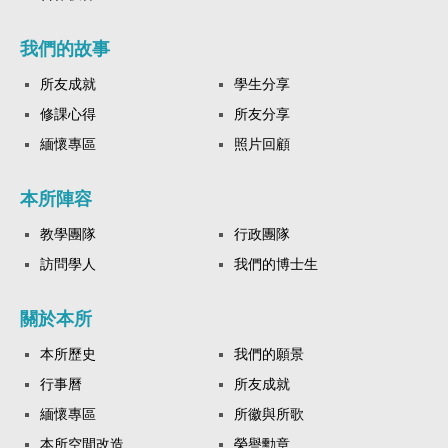
我們的故事
所友成就
學生分享
修課心得
所友分享
緬懷專區
照片回顧
本所陣容
教學團隊
行政團隊
訪問學人
我們的博士生
關於本所
本所歷史
我們的願景
行事曆
所友成就
緬懷專區
所徽與所歌
本所空間改造
榮譽勳章