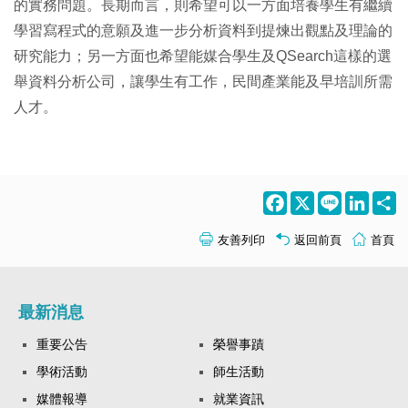
的實務問題。長期而言，則希望可以一方面培養學生有繼續
學習寫程式的意願及進一步分析資料到提煉出觀點及理論的
研究能力；另一方面也希望能媒合學生及QSearch這樣的選
舉資料分析公司，讓學生有工作，民間產業能及早培訓所需
人才。
Facebook
X
Line
LinkedI
S
友善列印
返回前頁
首頁
最新消息
重要公告
榮譽事蹟
學術活動
師生活動
媒體報導
就業資訊