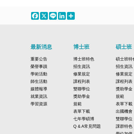
Facebook
X
Line
LinkedIn
Share
最新消息
博士班
碩士班
重要公告
博士班特色
碩士班特
榮譽事蹟
招生資訊
招生資訊
學術活動
修業規定
修業規定
師生活動
課程列表
課程列表
媒體報導
雙聯學位
獎助學金
就業資訊
獎助學金
規範
學習資源
規範
表單下載
表單下載
出國機會
七年學碩博
雙聯學位
Q & A常見問題
課群特色
學位加值