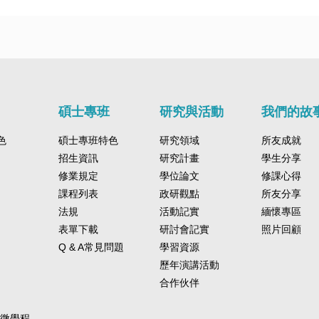
碩士專班
研究與活動
我們的故
色
碩士專班特色
研究領域
所友成就
招生資訊
研究計畫
學生分享
修業規定
學位論文
修課心得
課程列表
政研觀點
所友分享
法規
活動記實
緬懷專區
表單下載
研討會記實
照片回顧
Q & A常見問題
學習資源
歷年演講活動
合作伙伴
-微學程