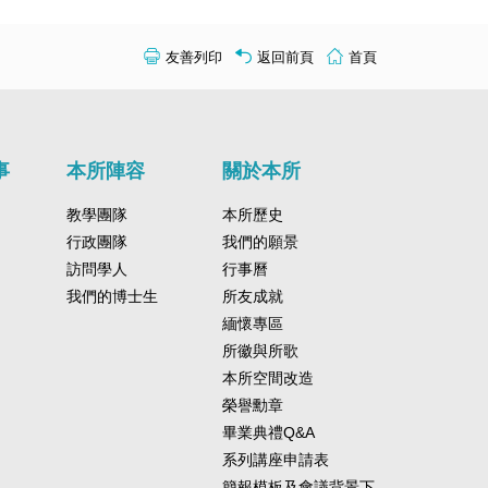
友善列印
返回前頁
首頁
事
本所陣容
關於本所
教學團隊
本所歷史
行政團隊
我們的願景
訪問學人
行事曆
我們的博士生
所友成就
緬懷專區
所徽與所歌
本所空間改造
榮譽勳章
畢業典禮Q&A
系列講座申請表
簡報模板及會議背景下