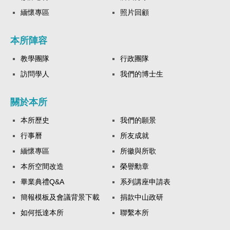
緬懷專區
照片回顧
本所陣容
教學團隊
行政團隊
訪問學人
我們的博士生
關於本所
本所歷史
我們的願景
行事曆
所友成就
緬懷專區
所徽與所歌
本所空間改造
榮譽勳章
畢業典禮Q&A
系列講座申請表
簡報模板及會議背景下載
捐款中山政研
如何抵達本所
聯繫本所