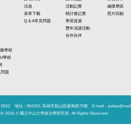
法規
活動記實
緬懷專區
表單下載
研討會記實
照片回顧
Q & A常見問題
學習資源
歷年演講活動
合作伙伴
-微學程
-U學程
班
常見問題
5552
地址：804201 高雄市鼓山區蓮海路70號
E-mail：poliaa@mail
18~2025 © 國立中山大學政治學研究所. All Rights Reserved.