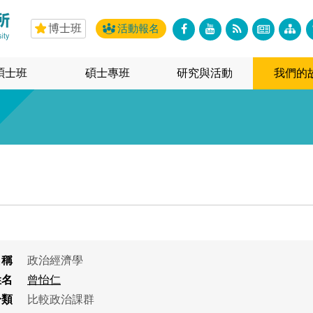
博士班
活動報名
碩士班
碩士專班
研究與活動
我們的
名稱
政治經濟學
姓名
曾怡仁
分類
比較政治課群