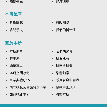
緬懷專區
照片回顧
本所陣容
教學團隊
行政團隊
訪問學人
我們的博士生
關於本所
本所歷史
我們的願景
行事曆
所友成就
緬懷專區
所徽與所歌
本所空間改造
榮譽勳章
畢業典禮Q&A
系列講座申請表
簡報模板及會議背景下載
捐款中山政研
如何抵達本所
聯繫本所