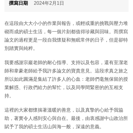
撰寫日期
2024年2月1日
在這段由大大小小的作業與報告，或輕或重的挑戰與壓力堆
砌而成的碩士生活，每一個片刻都值得珍藏與回味。而撰寫
論文的過程更是一段自我懷疑和無眠常伴的日子，但是卻特
別踏實與純粹。
我要感謝宗巖老師的耐心指導、支持以及包容，還有至潔老
師和韋豪老師給予我許多論文的寶貴意見。這段求真之旅之
所以如此圓滿是集結了許多人的心血：老師們毫無保留的授
業解惑、行政們給力的幫忙，以及同學間緊密的的互相支
持。
這裡的大家都懷揣著溫暖的善意，以及真摯的心給予我協
助，著實令人感到安心與自在。最後，由衷感謝中山政治所
賦予了我的碩士生活山與海一般，深遠的意義。