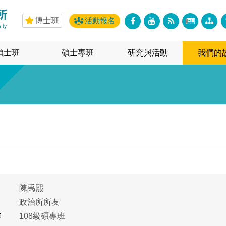
博士班
活動報名
碩士班
碩士專班
研究與活動
我們的
陳禹熙
政治所所友
年
108級碩專班