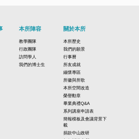
事
本所陣容
關於本所
教學團隊
本所歷史
行政團隊
我們的願景
訪問學人
行事曆
我們的博士生
所友成就
緬懷專區
所徽與所歌
本所空間改造
榮譽勳章
畢業典禮Q&A
系列講座申請表
簡報模板及會議背景下
載
捐款中山政研