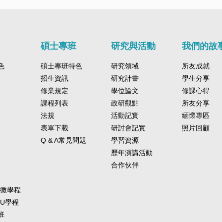
碩士專班
研究與活動
我們的故
色
碩士專班特色
研究領域
所友成就
招生資訊
研究計畫
學生分享
修業規定
學位論文
修課心得
課程列表
政研觀點
所友分享
法規
活動記實
緬懷專區
表單下載
研討會記實
照片回顧
Q & A常見問題
學習資源
歷年演講活動
合作伙伴
-微學程
-U學程
班