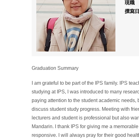
現職
撰寫
Graduation Summary
I am grateful to be part of the IPS family. IPS te
studying at IPS, I was introduced to many resea
paying attention to the student academic needs, b
discuss student study progress. Meeting with fr
lecturers and student is professional but also war
Mandarin. I thank IPS for giving me a memorable
responsive. I will always pray for their good heal