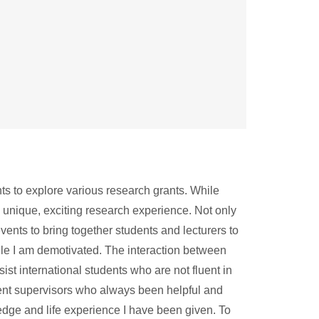
nts to explore various research grants. While
unique, exciting research experience. Not only
ents to bring together students and lecturers to
ile I am demotivated. The interaction between
ist international students who are not fluent in
lent supervisors who always been helpful and
wledge and life experience I have been given. To