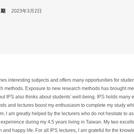
日期
2023年3月2日
aches interesting subjects and offers many opportunities for stude
rch methods. Exposure to new research methods has brought me 
ut IPS also thinks about students' well-being. IPS holds many ev
iends and lectures boost my enthusiasm to complete my study wh
m. I am greatly helped by the lecturers who do not hesitate to ass
 experience during my 4.5 years living in Taiwan. My two excel
th and happy life. For all IPS lectures, I am grateful for the kno