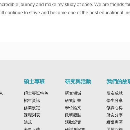
incredible journey and make my study at ease. We are friends fo
ll continue to strive and become one of the best educational inst
碩士專班
研究與活動
我們的故
色
碩士專班特色
研究領域
所友成就
招生資訊
研究計畫
學生分享
修業規定
學位論文
修課心得
課程列表
政研觀點
所友分享
法規
活動記實
緬懷專區
表單下載
研討會記實
照片回顧