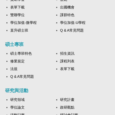
表單下載
出國機會
雙聯學位
課群特色
學位加值-微學程
學位加值-U學程
直升碩士班
Q & A常見問題
碩士專班
碩士專班特色
招生資訊
修業規定
課程列表
法規
表單下載
Q & A常見問題
研究與活動
研究領域
研究計畫
學位論文
政研觀點
活動記實
研討會記實