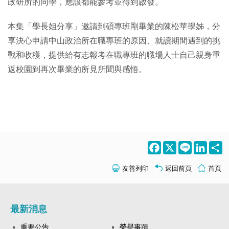
政研所的同學，應該都能參考並得到啟發。
本集「學長姐分享」邀請到碩專班剛畢業的陳松苹學姊，分
享決心申請中山政治所在職專班的原因、就讀期間遇到的挑
戰和收穫，提供給有志報考在職專班的職場人士自己親身重
返校園到再次畢業的所見所聞與感悟。
Facebook
X
Line
LinkedI
S
友善列印
返回前頁
首頁
最新消息
重要公告
榮譽事蹟