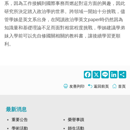
系，因為工作接觸到國際事務而燃起對這方面的興趣，因此
研究所決定踏入政治學的世界。跨領域一開始十分挑戰，儘
管學姊是英文系出身，在閱讀政治學英文paper時仍然因為
知識量和基礎理論不足而面對相當程度挑戰，學姊建議學弟
妹入學前可以先自修國關相關的教科書，讓後續學習更順
利。
Facebook
X
Line
LinkedI
S
友善列印
返回前頁
首頁
最新消息
重要公告
榮譽事蹟
學術活動
師生活動