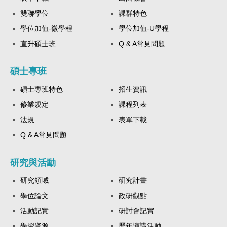
雙聯學位
課群特色
學位加值-微學程
學位加值-U學程
直升碩士班
Q & A常見問題
碩士專班
碩士專班特色
招生資訊
修業規定
課程列表
法規
表單下載
Q & A常見問題
研究與活動
研究領域
研究計畫
學位論文
政研觀點
活動記實
研討會記實
學習資源
歷年演講活動