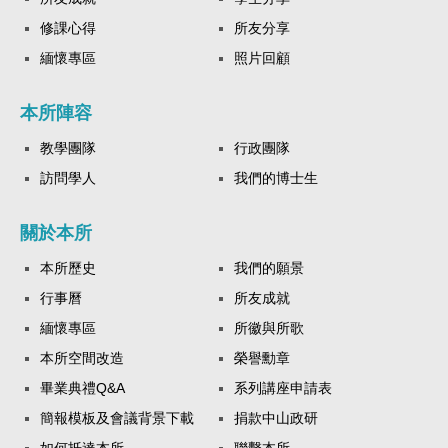
修課心得
所友分享
緬懷專區
照片回顧
本所陣容
教學團隊
行政團隊
訪問學人
我們的博士生
關於本所
本所歷史
我們的願景
行事曆
所友成就
緬懷專區
所徽與所歌
本所空間改造
榮譽勳章
畢業典禮Q&A
系列講座申請表
簡報模板及會議背景下載
捐款中山政研
如何抵達本所
聯繫本所