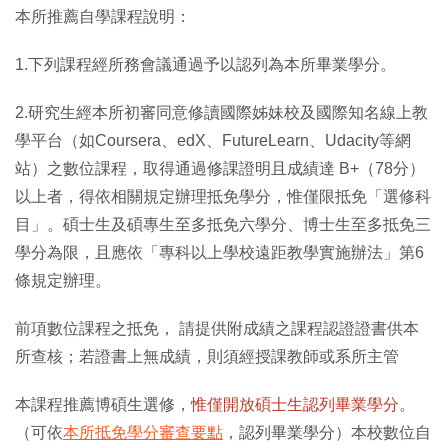
本所推薦自學課程說明：
1.下列課程經所務會議通過予以認列為本所畢業學分。
2.研究生經本所初審同意修讀國際姊妹校及國際知名線上教
學平台（如Coursera、edX、FutureLearn、Udacity等網
站）之數位課程，取得通過修課證明且成績達 B+（78分）
以上者，得依相關規定辦理抵免學分，惟僅限抵免「選修科
目」。碩士生及碩專生至多抵免六學分、博士生至多抵免三
學分為限，且應依「專科以上學校遠距教學實施辦法」第6
條規定辦理。
前項數位課程之抵免， 請提供附成績之課程認證證書供本
所查核；若證書上無成績，則須經授課教師或系所主管
本課程推薦博碩生選修，
惟僅開放碩士生認列畢業學分
。
（可依
本所抵免學分審查要點
，認列畢業學分）本校數位自