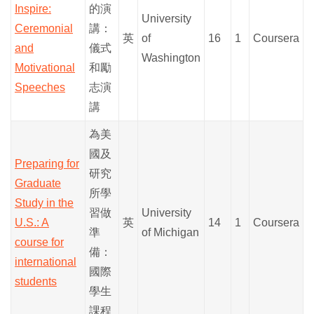
Inspire:
的演
University
Ceremonial
講：
英
of
16
1
Coursera
and
儀式
Washington
Motivational
和勵
Speeches
志演
講
為美
國及
Preparing for
研究
Graduate
所學
Study in the
習做
University
U.S.: A
英
14
1
Coursera
準
of Michigan
course for
備：
international
國際
students
學生
課程