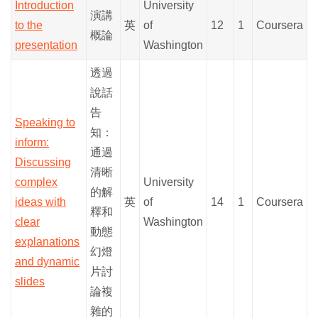
Introduction
University
演講
to the
英
of
12
1
Coursera
概論
presentation
Washington
透過
說話
告
Speaking to
知：
inform:
通過
Discussing
清晰
complex
University
的解
ideas with
英
of
14
1
Coursera
釋和
clear
Washington
動態
explanations
幻燈
and dynamic
片討
slides
論複
雜的