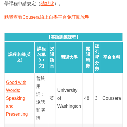
學課程申請規定（
請點此
）。
點我查看Cousera線上自學平台免訂閱說明
【英語訓練課程】
認
課程
授
開
列
課程名稱(英
名稱
課
課
開課大學
學
平台名稱
文)
(中
語
時
分
文)
言
數
數
善於
Good with
用
Words:
University
詞：
Speaking
英
of
48
3
Coursera
說話
and
Washington
和演
Presenting
講