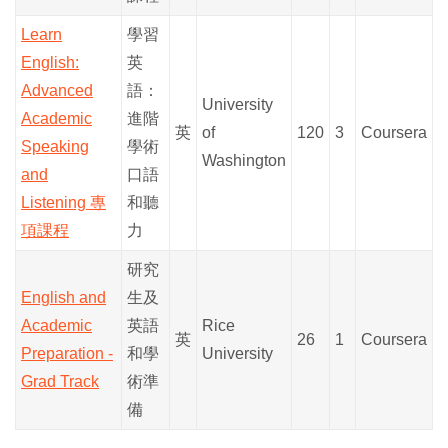
Learn
學習
English:
英
Advanced
語：
University
Academic
進階
英
of
120
3
Coursera
Speaking
學術
Washington
and
口語
Listening 專
和聽
項課程
力
研究
English and
生及
Academic
英語
Rice
英
26
1
Coursera
Preparation -
和學
University
Grad Track
術準
備