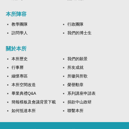
本所陣容
教學團隊
行政團隊
訪問學人
我們的博士生
關於本所
本所歷史
我們的願景
行事曆
所友成就
緬懷專區
所徽與所歌
本所空間改造
榮譽勳章
畢業典禮Q&A
系列講座申請表
簡報模板及會議背景下載
捐款中山政研
如何抵達本所
聯繫本所