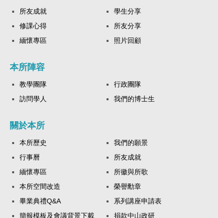
所友成就
學生分享
修課心得
所友分享
緬懷專區
照片回顧
本所陣容
教學團隊
行政團隊
訪問學人
我們的博士生
關於本所
本所歷史
我們的願景
行事曆
所友成就
緬懷專區
所徽與所歌
本所空間改造
榮譽勳章
畢業典禮Q&A
系列講座申請表
簡報模板及會議背景下載
捐款中山政研