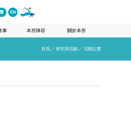
繁
EN
故事
本所陣容
關於本所
首頁
／
研究與活動
／
活動記實