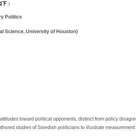
如下：
y Politics
l Science, University of Houston)
e attitudes toward political opponents, distinct from policy disag
authored studies of Swedish politicians to illustrate measuremen