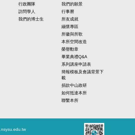
行政團隊
我們的願景
訪問學人
行事曆
我們的博士生
所友成就
緬懷專區
所徽與所歌
本所空間改造
榮譽勳章
畢業典禮Q&A
系列講座申請表
簡報模板及會議背景下
載
捐款中山政研
如何抵達本所
聯繫本所
.nsysu.edu.tw