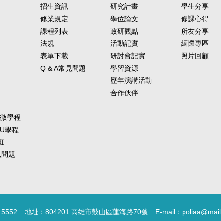
招生資訊
研究計畫
學生分享
修業規定
學位論文
修課心得
課程列表
政研觀點
所友分享
法規
活動記實
緬懷專區
表單下載
研討會記實
照片回顧
Q & A常見問題
學習資源
歷年演講活動
合作伙伴
-微學程
-U學程
班
常見問題
5552
地址：804201 高雄市鼓山區蓮海路70號
E-mail：poliaa@mail