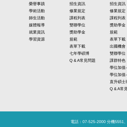
榮譽事蹟
招生資訊
招生資訊
學術活動
修業規定
修業規定
師生活動
課程列表
課程列表
媒體報導
雙聯學位
獎助學金
就業資訊
獎助學金
規範
學習資源
規範
表單下載
表單下載
出國機會
七年學碩博
雙聯學位
Q & A常見問題
課群特色
學位加值
學位加值
直升碩士
Q & A
電話：07-525-2000 分機5551、