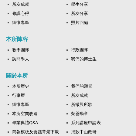
所友成就
學生分享
修課心得
所友分享
緬懷專區
照片回顧
本所陣容
教學團隊
行政團隊
訪問學人
我們的博士生
關於本所
本所歷史
我們的願景
行事曆
所友成就
緬懷專區
所徽與所歌
本所空間改造
榮譽勳章
畢業典禮Q&A
系列講座申請表
簡報模板及會議背景下載
捐款中山政研