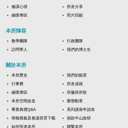
修課心得
所友分享
緬懷專區
照片回顧
本所陣容
教學團隊
行政團隊
訪問學人
我們的博士生
關於本所
本所歷史
我們的願景
行事曆
所友成就
緬懷專區
所徽與所歌
本所空間改造
榮譽勳章
畢業典禮Q&A
系列講座申請表
簡報模板及會議背景下載
捐款中山政研
如何抵達本所
聯繫本所