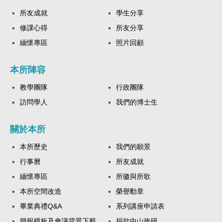
所友成就
學生分享
修課心得
所友分享
緬懷專區
照片回顧
本所陣容
教學團隊
行政團隊
訪問學人
我們的博士生
關於本所
本所歷史
我們的願景
行事曆
所友成就
緬懷專區
所徽與所歌
本所空間改造
榮譽勳章
畢業典禮Q&A
系列講座申請表
簡報模板及會議背景下載
捐款中山政研