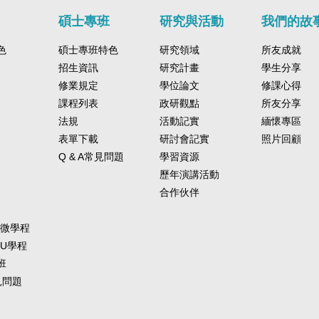
碩士專班
研究與活動
我們的故
色
碩士專班特色
研究領域
所友成就
招生資訊
研究計畫
學生分享
修業規定
學位論文
修課心得
課程列表
政研觀點
所友分享
法規
活動記實
緬懷專區
表單下載
研討會記實
照片回顧
Q & A常見問題
學習資源
歷年演講活動
合作伙伴
-微學程
-U學程
班
常見問題