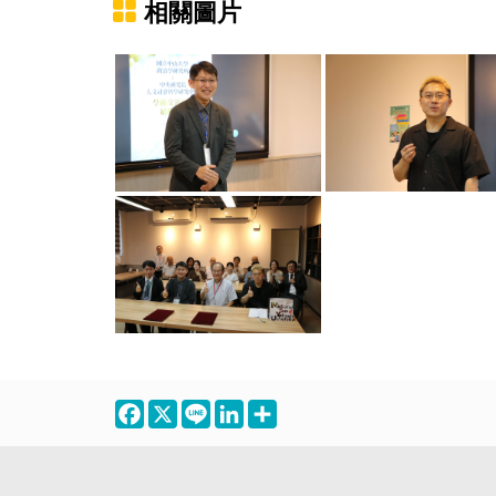
相關圖片
Facebook
X
Line
LinkedIn
Share