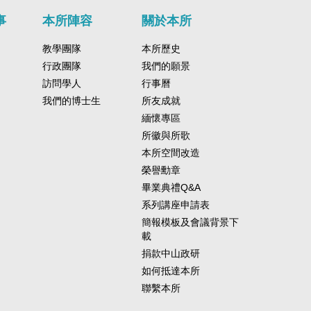
事
本所陣容
關於本所
教學團隊
本所歷史
行政團隊
我們的願景
訪問學人
行事曆
我們的博士生
所友成就
緬懷專區
所徽與所歌
本所空間改造
榮譽勳章
畢業典禮Q&A
系列講座申請表
簡報模板及會議背景下
載
捐款中山政研
如何抵達本所
聯繫本所