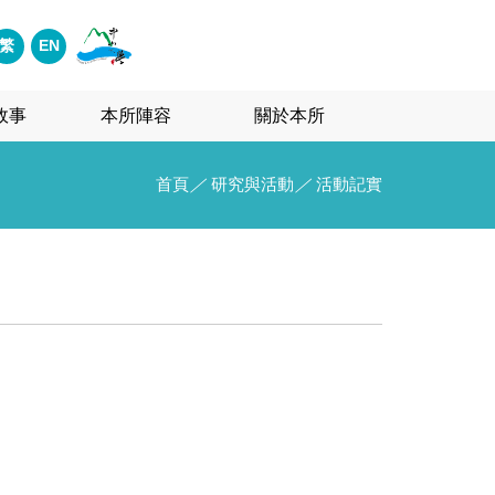
繁
EN
故事
本所陣容
關於本所
首頁
／
研究與活動
／
活動記實