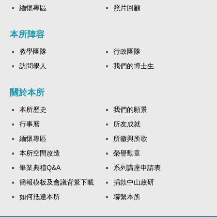
緬懷專區
照片回顧
本所陣容
教學團隊
行政團隊
訪問學人
我們的博士生
關於本所
本所歷史
我們的願景
行事曆
所友成就
緬懷專區
所徽與所歌
本所空間改造
榮譽勳章
畢業典禮Q&A
系列講座申請表
簡報模板及會議背景下載
捐款中山政研
如何抵達本所
聯繫本所