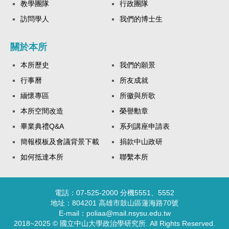
教學團隊
行政團隊
訪問學人
我們的博士生
關於本所
本所歷史
我們的願景
行事曆
所友成就
緬懷專區
所徽與所歌
本所空間改造
榮譽勳章
畢業典禮Q&A
系列講座申請表
簡報模板及會議背景下載
捐款中山政研
如何抵達本所
聯繫本所
電話：07-525-2000 分機5551、5552
地址：804201 高雄市鼓山區蓮海路70號
E-mail：poliaa@mail.nsysu.edu.tw
2018~2025 © 國立中山大學政治學研究所. All Rights Reserved.