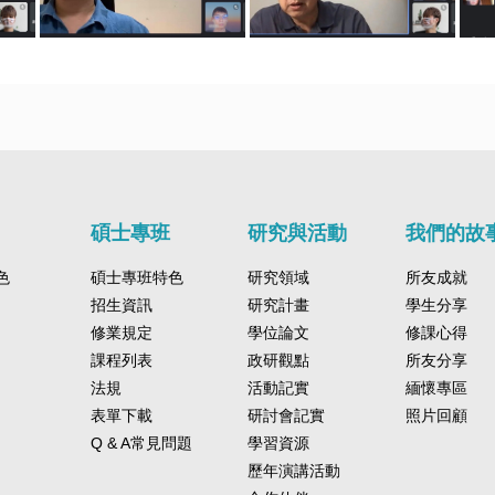
碩士專班
研究與活動
我們的故
色
碩士專班特色
研究領域
所友成就
招生資訊
研究計畫
學生分享
修業規定
學位論文
修課心得
課程列表
政研觀點
所友分享
法規
活動記實
緬懷專區
表單下載
研討會記實
照片回顧
Q & A常見問題
學習資源
歷年演講活動