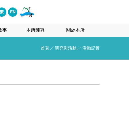
繁
EN
故事
本所陣容
關於本所
首頁
／
研究與活動
／
活動記實