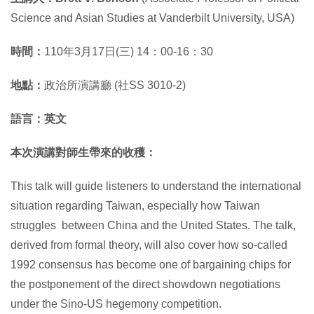
Science and Asian Studies at Vanderbilt University, USA)
時間：
110年3月17日(三) 14：00-16：30
地點：
政治所演講廳 (社SS 3010-2)
語言：英文
本次演講對師生帶來的收穫
：
This talk will guide listeners to understand the international
situation regarding Taiwan, especially how Taiwan
struggles between China and the United States. The talk,
derived from formal theory, will also cover how so-called
1992 consensus has become one of bargaining chips for
the postponement of the direct showdown negotiations
under the Sino-US hegemony competition.