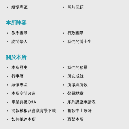
緬懷專區
照片回顧
本所陣容
教學團隊
行政團隊
訪問學人
我們的博士生
關於本所
本所歷史
我們的願景
行事曆
所友成就
緬懷專區
所徽與所歌
本所空間改造
榮譽勳章
畢業典禮Q&A
系列講座申請表
簡報模板及會議背景下載
捐款中山政研
如何抵達本所
聯繫本所