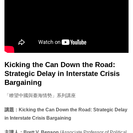
Kicking the Can Down the Road:
Strategic Delay in Interstate Crisis
Bargaining
「瞭望中國與臺海情勢」系列講座
講題：Kicking the Can Down the Road: Strategic Delay
in Interstate Crisis Bargaining
主講人
：Brett V. Benson
(Associate Professor of Political