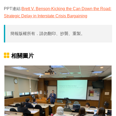
PPT連結:
Brett V. Benson-Kicking the Can Down the Road:
Strategic Delay in Interstate Crisis Bargaining
簡報版權所有．請勿翻印、抄襲、重製。
相關圖片