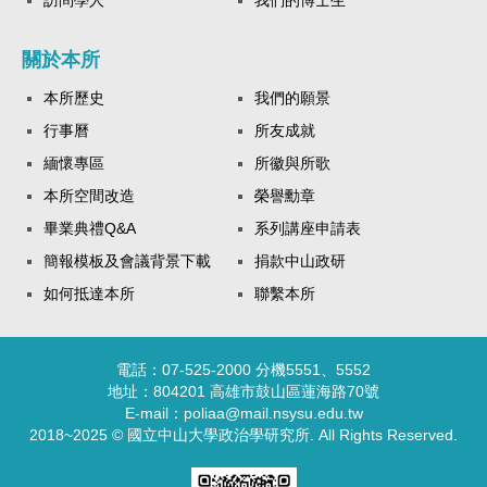
關於本所
本所歷史
我們的願景
行事曆
所友成就
緬懷專區
所徽與所歌
本所空間改造
榮譽勳章
畢業典禮Q&A
系列講座申請表
簡報模板及會議背景下載
捐款中山政研
如何抵達本所
聯繫本所
電話：07-525-2000 分機5551、5552
地址：804201 高雄市鼓山區蓮海路70號
E-mail：poliaa@mail.nsysu.edu.tw
2018~2025 © 國立中山大學政治學研究所. All Rights Reserved.