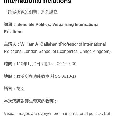
International Relations
「跨域挑戰與創新」系列講座
講題： Sensible Politics: Visualizing International
Relations
主講人：William A. Callahan
(Professor of International
Relations, London School of Economics, United Kingdom)
時間：
110年1月7日(四) 14：00-16：00
地點：
政治所多功能教室(社SS 3010-1)
語言：
英文
本次演講對師生帶來的收穫
：
Visual images are everywhere in international politics. But