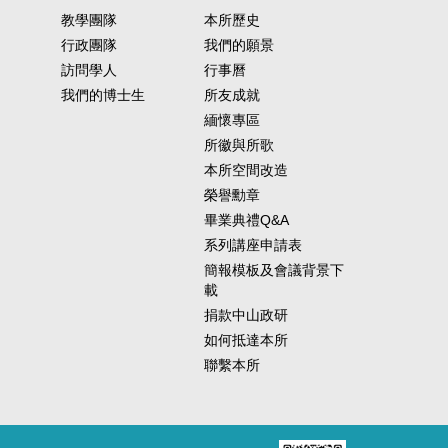
教學團隊
本所歷史
行政團隊
我們的願景
訪問學人
行事曆
我們的博士生
所友成就
緬懷專區
所徽與所歌
本所空間改造
榮譽勳章
畢業典禮Q&A
系列講座申請表
簡報模板及會議背景下
載
捐款中山政研
如何抵達本所
聯繫本所