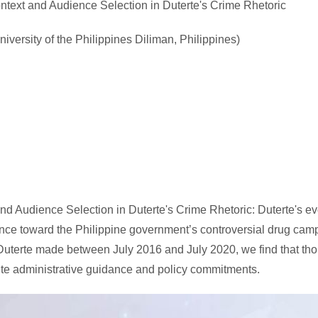
text and Audience Selection in Duterte's Crime Rhetoric
iversity of the Philippines Diliman, Philippines)
d Audience Selection in Duterte's Crime Rhetoric: Duterte's evo
dence toward the Philippine government’s controversial drug ca
terte made between July 2016 and July 2020, we find that thoug
ete administrative guidance and policy commitments.