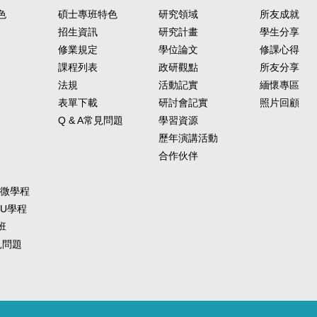
色
碩士專班特色
研究領域
所友成就
招生資訊
研究計畫
學生分享
修業規定
學位論文
修課心得
課程列表
政研觀點
所友分享
法規
活動記實
緬懷專區
表單下載
研討會記實
照片回顧
Q & A常見問題
學習資源
歷年演講活動
合作伙伴
-微學程
-U學程
班
常見問題