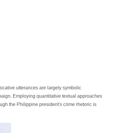
cative utterances are largely symbolic
mpaign. Employing quantitative textual approaches
h the Philippine president's crime rhetoric is