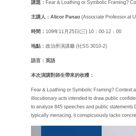
講題：
Fear & Loathing or Symbolic Framing? Con
主講人：Alicor Panao
(Associate Professor at Un
時間：
109年11月25日(三) 10：00-12：00
地點：
政治所演講廳 (社SS 3010-2)
語言：英語
本次演講對師生帶來的收穫：
Fear & Loathing or Symbolic Framing? Context an
illocutionary acts intended to draw public confi
to analyze 845 speeches and public statements Du
typically menacing, it conspicuously lacks concr