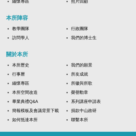
緬懷專區
照片回顧
本所陣容
教學團隊
行政團隊
訪問學人
我們的博士生
關於本所
本所歷史
我們的願景
行事曆
所友成就
緬懷專區
所徽與所歌
本所空間改造
榮譽勳章
畢業典禮Q&A
系列講座申請表
簡報模板及會議背景下載
捐款中山政研
如何抵達本所
聯繫本所