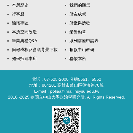
本所歷史
我們的願景
行事曆
所友成就
緬懷專區
所徽與所歌
本所空間改造
榮譽勳章
畢業典禮Q&A
系列講座申請表
簡報模板及會議背景下載
捐款中山政研
如何抵達本所
聯繫本所
電話：07-525-2000 分機5551、5552
地址：804201 高雄市鼓山區蓮海路70號
E-mail：poliaa@mail.nsysu.edu.tw
2018~2025 © 國立中山大學政治學研究所. All Rights Reserved.