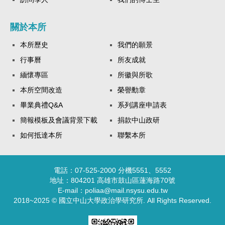
關於本所
本所歷史
我們的願景
行事曆
所友成就
緬懷專區
所徽與所歌
本所空間改造
榮譽勳章
畢業典禮Q&A
系列講座申請表
簡報模板及會議背景下載
捐款中山政研
如何抵達本所
聯繫本所
電話：07-525-2000 分機5551、5552
地址：804201 高雄市鼓山區蓮海路70號
E-mail：poliaa@mail.nsysu.edu.tw
2018~2025 © 國立中山大學政治學研究所. All Rights Reserved.