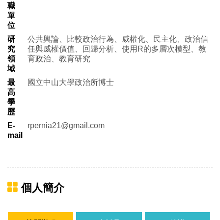
職
單
位
研
公共輿論、比較政治行為、威權化、民主化、政治信
究
任與威權價值、回歸分析、使用R的多層次模型、教
領
育政治、教育研究
域
最
國立中山大學政治所博士
高
學
歷
E-
rpernia21@gmail.com
mail
個人簡介