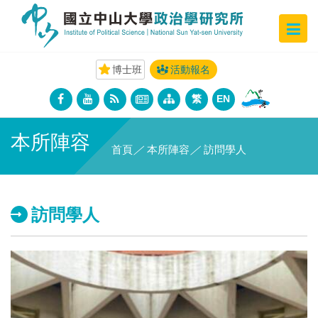
博士班
活動報名
繁
EN
本所陣容
首頁
／
本所陣容
／
訪問學人
訪問學人