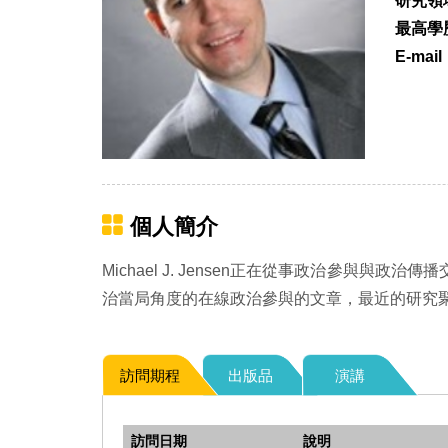
研究領
最高學
E-mail
個人簡介
Michael J. Jensen正在從事政治參
治當局角度的在線政治參與的文章，最近的研究
訪問期程
出版品
演講
訪問日期
說明