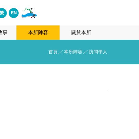
繁
EN
故事
本所陣容
關於本所
首頁
／
本所陣容
／
訪問學人