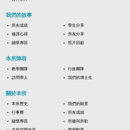
我們的故事
所友成就
學生分享
修課心得
所友分享
緬懷專區
照片回顧
本所陣容
教學團隊
行政團隊
訪問學人
我們的博士生
關於本所
本所歷史
我們的願景
行事曆
所友成就
緬懷專區
所徽與所歌
本所空間改造
榮譽勳章