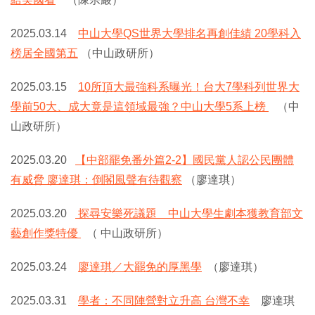
2025.03.14
中山大學QS世界大學排名再創佳績 20學科入
榜居全國第五
（中山政研所）
2025.03.15
10所頂大最強科系曝光！台大7學科列世界大
學前50大、成大竟是這領域最強？中山大學5系上榜
（中
山政研所）
2025.03.20
【中部罷免番外篇2-2】國民黨人認公民團體
有威脅 廖達琪：倒閣風聲有待觀察
（廖達琪）
2025.03.20
探尋安樂死議題 中山大學生劇本獲教育部文
藝創作獎特優
（ 中山政研所）
2025.03.24
廖達琪／大罷免的厚黑學
（廖達琪）
2025.03.31
學者：不同陣營對立升高 台灣不幸
廖達琪