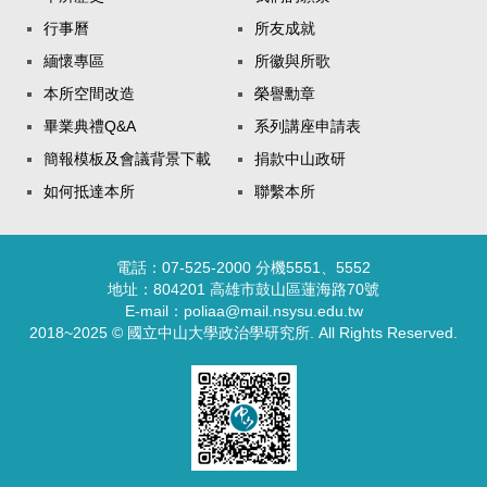
行事曆
所友成就
緬懷專區
所徽與所歌
本所空間改造
榮譽勳章
畢業典禮Q&A
系列講座申請表
簡報模板及會議背景下載
捐款中山政研
如何抵達本所
聯繫本所
電話：07-525-2000 分機5551、5552
地址：804201 高雄市鼓山區蓮海路70號
E-mail：poliaa@mail.nsysu.edu.tw
2018~2025 © 國立中山大學政治學研究所. All Rights Reserved.