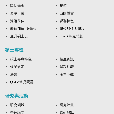
獎助學金
規範
表單下載
出國機會
雙聯學位
課群特色
學位加值-微學程
學位加值-U學程
直升碩士班
Q & A常見問題
碩士專班
碩士專班特色
招生資訊
修業規定
課程列表
法規
表單下載
Q & A常見問題
研究與活動
研究領域
研究計畫
學位論文
政研觀點