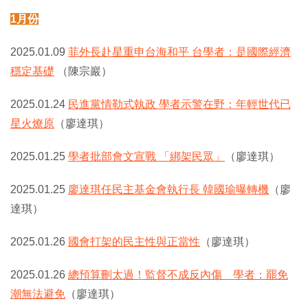
1月份
2025.01.09
菲外長赴星重申台海和平 台學者：是國際經濟
穩定基礎
（陳宗巖）
2025.01.24
民進黨情勒式執政 學者示警在野：年輕世代已
星火燎原
（廖達琪）
2025.01.25
學者批部會文宣戰 「綁架民眾」
（廖達琪）
2025.01.25
廖達琪任民主基金會執行長 韓國瑜曝轉機
（廖
達琪）
2025.01.26
國會打架的民主性與正當性
（廖達琪）
2025.01.26
總預算刪太過！監督不成反內傷 學者：罷免
潮無法避免
（廖達琪）