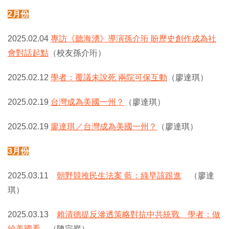
2月份
2025.02.04
專訪《聽海湧》導演孫介珩 盼歷史創作成為社
會對話起點
（校友孫介珩）
2025.02.12
學者：覆議未說死 兩院可保互動
（廖達琪）
2025.02.19
台灣成為美國一州？
（廖達琪）
2025.02.19
廖達琪／台灣成為美國一州？
（廖達琪）
3月份
2025.03.11
朝野競推民生法案 藍：綠早該跟進
（廖達
琪）
2025.03.13
賴清德提反滲透策略對抗中共統戰 學者：做
給美國看
（陳宗巖）