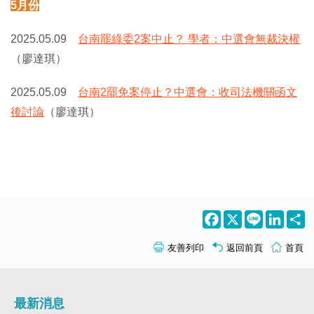
5月份
2025.05.09
台南罷綠委2案中止？ 學者：中選會無裁決權
（廖達琪）
2025.05.09
台南2罷免案停止？中選會：收司法機關函文
後討論
（廖達琪）
Facebook
X
Line
LinkedI
S
友善列印
返回前頁
首頁
最新消息