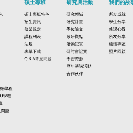
碩士專班
研究與活動
我們的故
色
碩士專班特色
研究領域
所友成就
招生資訊
研究計畫
學生分享
修業規定
學位論文
修課心得
課程列表
政研觀點
所友分享
法規
活動記實
緬懷專區
表單下載
研討會記實
照片回顧
Q & A常見問題
學習資源
歷年演講活動
合作伙伴
-微學程
-U學程
班
常見問題