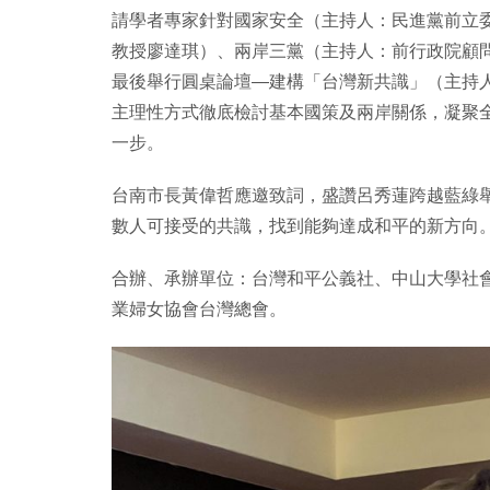
請學者專家針對國家安全（主持人：民進黨前立
教授廖達琪）、兩岸三黨（主持人：前行政院顧
最後舉行圓桌論壇—建構「台灣新共識」（主持
主理性方式徹底檢討基本國策及兩岸關係，凝聚
一步。
台南市長黃偉哲應邀致詞，盛讚呂秀蓮跨越藍綠
數人可接受的共識，找到能夠達成和平的新方向
合辦、承辦單位：台灣和平公義社、中山大學社
業婦女協會台灣總會。