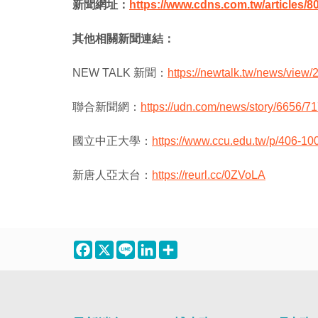
新聞網址：
https://www.cdns.com.tw/articles/8
其他相關新聞連結：
NEW TALK 新聞：
https://newtalk.tw/news/view
聯合新聞網：
https://udn.com/news/story/6656/7
國立中正大學：
https://www.ccu.edu.tw/p/406-1
新唐人亞太台：
https://reurl.cc/0ZVoLA
Facebook
X
Line
LinkedIn
Share