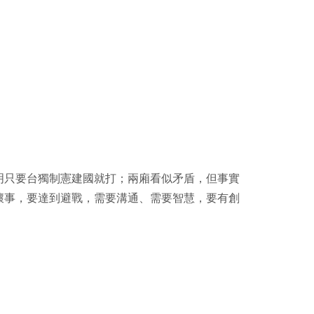
明只要台獨制憲建國就打；兩廂看似矛盾，但事實
壞事，要達到避戰，需要溝通、需要智慧，要有創