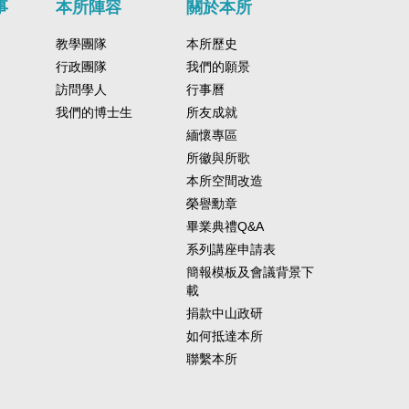
事
本所陣容
關於本所
教學團隊
本所歷史
行政團隊
我們的願景
訪問學人
行事曆
我們的博士生
所友成就
緬懷專區
所徽與所歌
本所空間改造
榮譽勳章
畢業典禮Q&A
系列講座申請表
簡報模板及會議背景下
載
捐款中山政研
如何抵達本所
聯繫本所