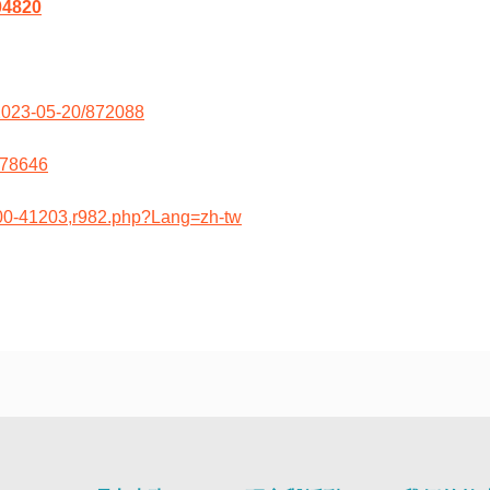
04820
/2023-05-20/872088
178646
000-41203,r982.php?Lang=zh-tw