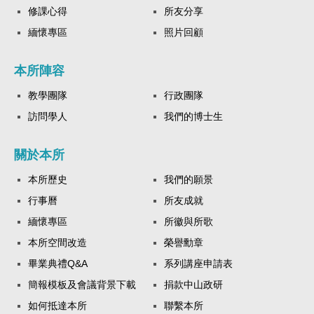
修課心得
所友分享
緬懷專區
照片回顧
本所陣容
教學團隊
行政團隊
訪問學人
我們的博士生
關於本所
本所歷史
我們的願景
行事曆
所友成就
緬懷專區
所徽與所歌
本所空間改造
榮譽勳章
畢業典禮Q&A
系列講座申請表
簡報模板及會議背景下載
捐款中山政研
如何抵達本所
聯繫本所