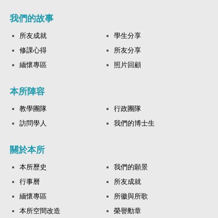
我們的故事
所友成就
學生分享
修課心得
所友分享
緬懷專區
照片回顧
本所陣容
教學團隊
行政團隊
訪問學人
我們的博士生
關於本所
本所歷史
我們的願景
行事曆
所友成就
緬懷專區
所徽與所歌
本所空間改造
榮譽勳章