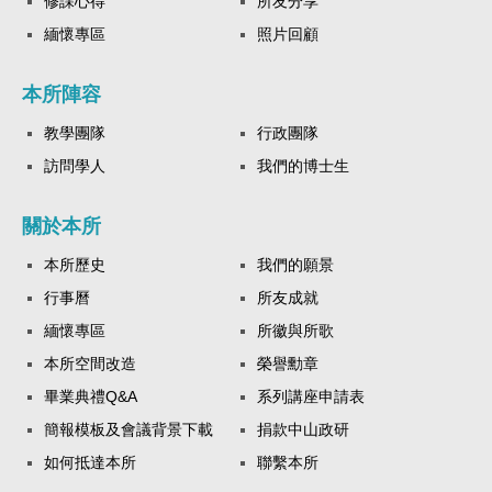
修課心得
所友分享
緬懷專區
照片回顧
本所陣容
教學團隊
行政團隊
訪問學人
我們的博士生
關於本所
本所歷史
我們的願景
行事曆
所友成就
緬懷專區
所徽與所歌
本所空間改造
榮譽勳章
畢業典禮Q&A
系列講座申請表
簡報模板及會議背景下載
捐款中山政研
如何抵達本所
聯繫本所