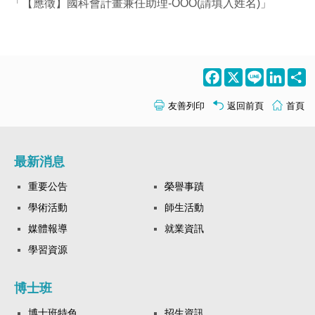
「【應徵】國科會計畫兼任助理-OOO(請填入姓名)」
Facebook
X
Line
LinkedI
S
友善列印
返回前頁
首頁
最新消息
重要公告
榮譽事蹟
學術活動
師生活動
媒體報導
就業資訊
學習資源
博士班
博士班特色
招生資訊