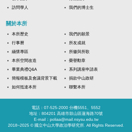
訪問學人
我們的博士生
關於本所
本所歷史
我們的願景
行事曆
所友成就
緬懷專區
所徽與所歌
本所空間改造
榮譽勳章
畢業典禮Q&A
系列講座申請表
簡報模板及會議背景下載
捐款中山政研
如何抵達本所
聯繫本所
電話：07-525-2000 分機5551、5552
地址：804201 高雄市鼓山區蓮海路70號
E-mail：poliaa@mail.nsysu.edu.tw
2018~2025 © 國立中山大學政治學研究所. All Rights Reserved.