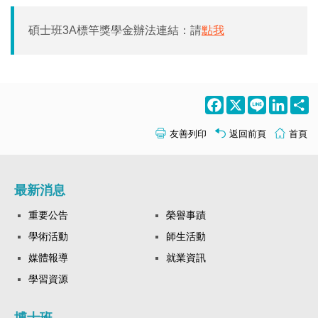
碩士班3A標竿獎學金辦法連結：請
點我
Facebook
X
Line
LinkedI
S
友善列印
返回前頁
首頁
最新消息
重要公告
榮譽事蹟
學術活動
師生活動
媒體報導
就業資訊
學習資源