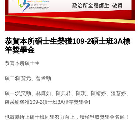
恭賀本所碩士生榮獲109-2碩士班3A標
竿獎學金
恭喜本所碩士生
碩二:陳贊元、曾孟勳
碩一:吳奕勳、林庭如、陳典君、陳琪、陳靖婷、溫薏婷、
盧采瑜榮獲109-2碩士班3A標竿獎學金!
也鼓勵所上碩士班同學努力向上，積極爭取獎學金名額！