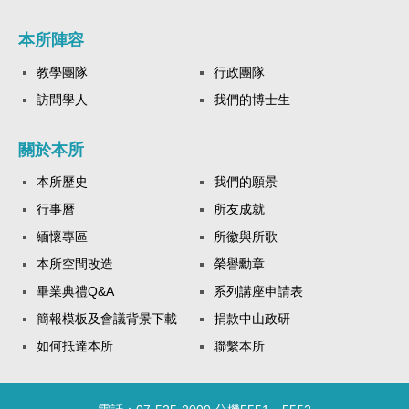
本所陣容
教學團隊
行政團隊
訪問學人
我們的博士生
關於本所
本所歷史
我們的願景
行事曆
所友成就
緬懷專區
所徽與所歌
本所空間改造
榮譽勳章
畢業典禮Q&A
系列講座申請表
簡報模板及會議背景下載
捐款中山政研
如何抵達本所
聯繫本所