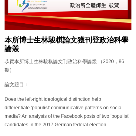
本所博士生林駿棋論文獲刊登政治科學
論叢
恭賀本所博士生林駿棋論文刊政治科學論叢 （2020，86
期）
論文題目：
Does the left-right ideological distinction help
differentiate 'populist' communicative patterns on social
media? An analysis of the Facebook posts of two 'populist'
candidates in the 2017 German federal election.