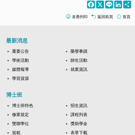
Facebook
X
Line
LinkedI
S
友善列印
返回前頁
首頁
最新消息
重要公告
榮譽事蹟
學術活動
師生活動
媒體報導
就業資訊
學習資源
博士班
博士班特色
招生資訊
修業規定
課程列表
雙聯學位
獎助學金
規範
表單下載