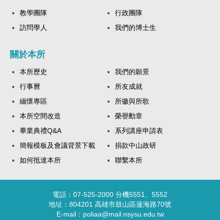
教學團隊
行政團隊
訪問學人
我們的博士生
關於本所
本所歷史
我們的願景
行事曆
所友成就
緬懷專區
所徽與所歌
本所空間改造
榮譽勳章
畢業典禮Q&A
系列講座申請表
簡報模板及會議背景下載
捐款中山政研
如何抵達本所
聯繫本所
電話：07-525-2000 分機5551、5552
地址：804201 高雄市鼓山區蓮海路70號
E-mail：poliaa@mail.nsysu.edu.tw