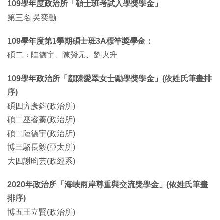
109學年度政治所「碩士班考試入學獎學金」
第三名 吳奕勳
109學年度第1學期碩士班3A標竿獎學金：
碩二：陸德宇、陳贊元、劉夬升
109學年政治所「顧陳愛翠女士勵學獎學金」(依姓氏筆畫排
序)
碩四方彥鈞(政治所)
碩二巫睿蓁(政治所)
碩二陸德宇(政治所)
博三駱長毅(亞太所)
大四謝昀芸(政經系)
2020年政治所「海峽兩岸尊重與交流獎學金」(依姓氏筆畫
排序)
博五王立賢(政治所)